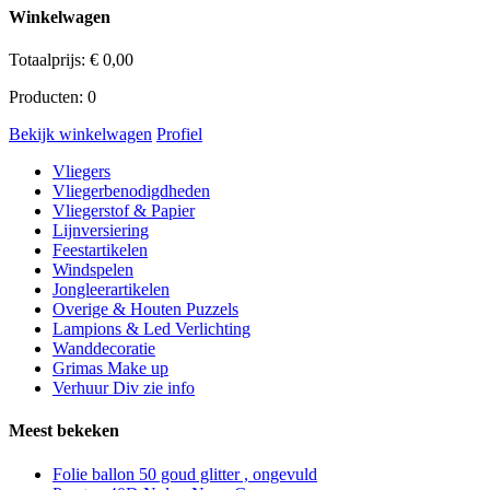
Winkelwagen
Totaalprijs:
€
0,00
Producten:
0
Bekijk winkelwagen
Profiel
Vliegers
Vliegerbenodigdheden
Vliegerstof & Papier
Lijnversiering
Feestartikelen
Windspelen
Jongleerartikelen
Overige & Houten Puzzels
Lampions & Led Verlichting
Wanddecoratie
Grimas Make up
Verhuur Div zie info
Meest bekeken
Folie ballon 50 goud glitter , ongevuld