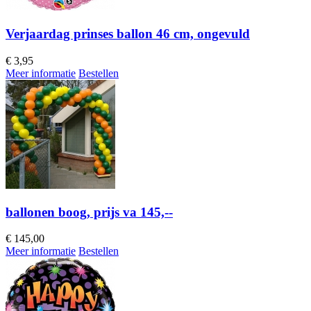
Verjaardag prinses ballon 46 cm, ongevuld
€
3,95
Meer informatie
Bestellen
ballonen boog, prijs va 145,--
€
145,00
Meer informatie
Bestellen