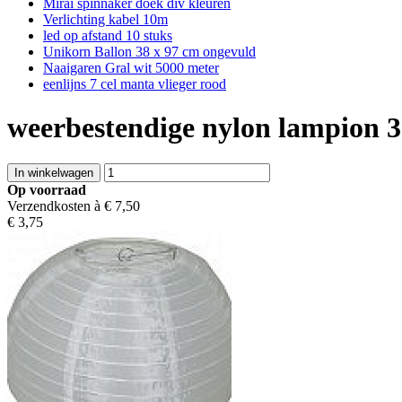
Mirai spinnaker doek div kleuren
Verlichting kabel 10m
led op afstand 10 stuks
Unikorn Ballon 38 x 97 cm ongevuld
Naaigaren Gral wit 5000 meter
eenlijns 7 cel manta vlieger rood
weerbestendige nylon lampion 3
Op voorraad
Verzendkosten à €
7,50
€
3,75